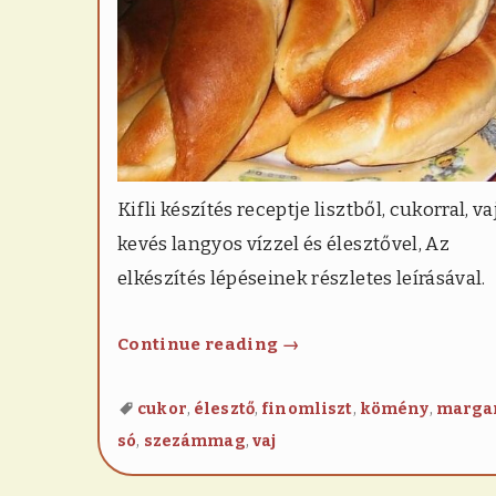
Kifli készítés receptje lisztből, cukorral, vaj
kevés langyos vízzel és élesztővel, Az
elkészítés lépéseinek részletes leírásával.
Kifli
Continue reading
→
,
,
,
,
cukor
élesztő
finomliszt
kömény
marga
,
,
só
szezámmag
vaj