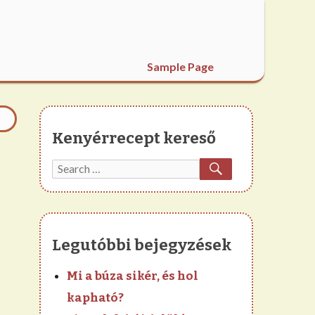
Sample Page
Kenyérrecept kereső
SEARCH
Search
for:
Legutóbbi bejegyzések
Mi a búza sikér, és hol
kapható?