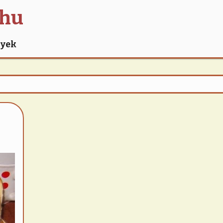
.hu
nyek