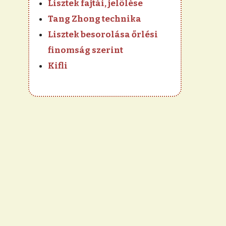
Lisztek fajtái, jelölése
Tang Zhong technika
Lisztek besorolása őrlési
finomság szerint
Kifli