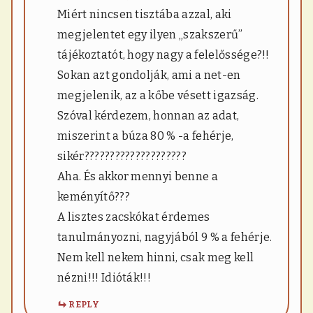
Miért nincsen tisztába azzal, aki
megjelentet egy ilyen „szakszerű”
tájékoztatót, hogy nagy a felelőssége?!!
Sokan azt gondolják, ami a net-en
megjelenik, az a kőbe vésett igazság.
Szóval kérdezem, honnan az adat,
miszerint a búza 80 % -a fehérje,
sikér????????????????????
Aha. És akkor mennyi benne a
keményítő???
A lisztes zacskókat érdemes
tanulmányozni, nagyjából 9 % a fehérje.
Nem kell nekem hinni, csak meg kell
nézni!!! Idióták!!!
REPLY