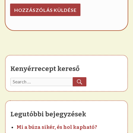
Kenyérrecept kereső
SEARCH
Search
for:
Legutóbbi bejegyzések
Mi a búza sikér, és hol kapható?