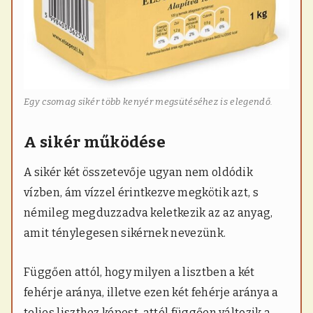
Egy csomag sikér több kenyér megsütéséhez is elegendő.
A sikér működése
A sikér két összetevője ugyan nem oldódik
vízben, ám vízzel érintkezve megkötik azt, s
némileg megduzzadva keletkezik az az anyag,
amit ténylegesen sikérnek nevezünk.
Függően attól, hogy milyen a lisztben a két
fehérje aránya, illetve ezen két fehérje aránya a
teljes liszthez képest, attól függően változik a