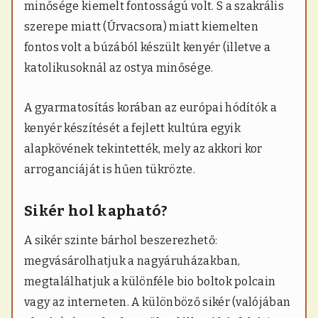
minősége kiemelt fontosságú volt. S a szakrális
szerepe miatt (Úrvacsora) miatt kiemelten
fontos volt a búzából készült kenyér (illetve a
katolikusoknál az ostya minősége.
A gyarmatosítás korában az európai hódítók a
kenyér készítését a fejlett kultúra egyik
alapkövének tekintették, mely az akkori kor
arroganciáját is hűen tükrözte.
Sikér hol kapható?
A sikér szinte bárhol beszerezhető:
megvásárolhatjuk a nagyáruházakban,
megtalálhatjuk a különféle bio boltok polcain
vagy az interneten. A különböző sikér (valójában