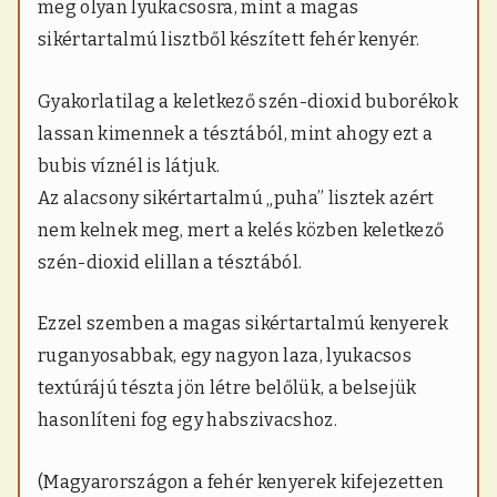
meg olyan lyukacsosra, mint a magas
sikértartalmú lisztből készített fehér kenyér.
Gyakorlatilag a keletkező szén-dioxid buborékok
lassan kimennek a tésztából, mint ahogy ezt a
bubis víznél is látjuk.
Az alacsony sikértartalmú „puha” lisztek azért
nem kelnek meg, mert a kelés közben keletkező
szén-dioxid elillan a tésztából.
Ezzel szemben a magas sikértartalmú kenyerek
ruganyosabbak, egy nagyon laza, lyukacsos
textúrájú tészta jön létre belőlük, a belsejük
hasonlíteni fog egy habszivacshoz.
(Magyarországon a fehér kenyerek kifejezetten