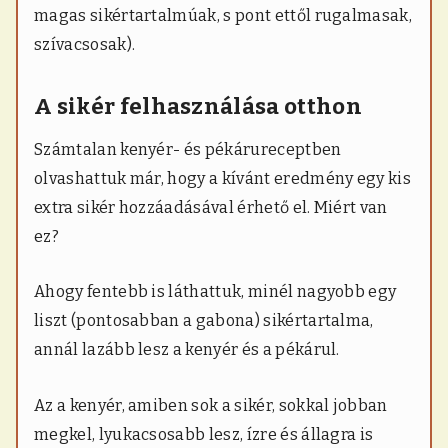
magas sikértartalmúak, s pont ettől rugalmasak,
szívacsosak).
A sikér felhasználása otthon
Számtalan kenyér- és pékárureceptben
olvashattuk már, hogy a kívánt eredmény egy kis
extra sikér hozzáadásával érhető el. Miért van
ez?
Ahogy fentebb is láthattuk, minél nagyobb egy
liszt (pontosabban a gabona) sikértartalma,
annál lazább lesz a kenyér és a pékárul.
Az a kenyér, amiben sok a sikér, sokkal jobban
megkel, lyukacsosabb lesz, ízre és állagra is