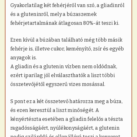
k
Gyakorlatilag két fehérjéről van szó, a gliadinról
s
és a gluteninről, mely a búzaszemek
ü
t
fehérjetartalmának átlagosan 80%-át teszi ki.
e
m
é
Ezen kívül a búzában található még több másik
n
fehérje is, illetve cukor, keményítő, zsír és egyéb
y
e
anyagok is.
k
A gliadin és a glutenin vízben nem oldódnak,
ezért iparilag jól elválaszthatók a liszt többi
összetevőjétől egyszerű vizes mosással.
S pont ez a két összetevő határozza meg a búza,
és ezen keresztül a liszt minőségét. A
kényértészta esetében a gliadin felelős a tészta
ragadósságáért, nyúlékonyságáért, a glutenin
pedig szilárddá és ellenállóvá teszi a kenyeret.