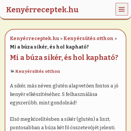
MEN
Kenyérreceptek.hu
U
K
e
n
Kenyérreceptek.hu
»
Kenyérsütés otthon
»
y
e
Mi a búza sikér, és hol kapható?
r
Mi a búza sikér, és hol kapható?
e
k
,
Kenyérsütés otthon
k
a
l
A sikér, más néven glutén alapvetően fontos a jó
á
kenyér elkészítéséhez. S felhasználása
c
s
egyszerűbb, mint gondolnád!
o
k
,
Első megközelítésben a sikér (glutén) a liszt,
p
pontosabban a búza két fő összetevőjét jelenti.
é