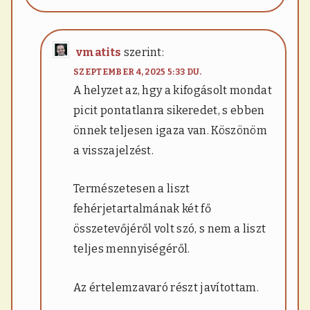
vmatits
szerint:
SZEPTEMBER 4, 2025 5:33 DU.
A helyzet az, hgy a kifogásolt mondat
picit pontatlanra sikeredet, s ebben
önnek teljesen igaza van. Köszönöm
a visszajelzést.
Természetesen a liszt
fehérjetartalmának két fő
összetevőjéről volt szó, s nem a liszt
teljes mennyiségéről.
Az értelemzavaró részt javítottam.