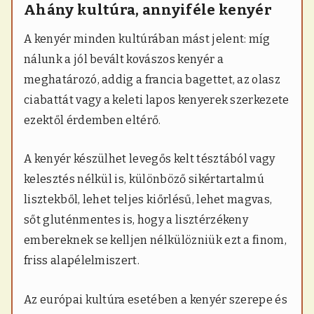
Ahány kultúra, annyiféle kenyér
A kenyér minden kultúrában mást jelent: míg
nálunk a jól bevált kovászos kenyér a
meghatározó, addig a francia bagettet, az olasz
ciabattát vagy a keleti lapos kenyerek szerkezete
ezektől érdemben eltérő.
A kenyér készülhet levegős kelt tésztából vagy
kelesztés nélkül is, különböző sikértartalmú
lisztekből, lehet teljes kiőrlésű, lehet magvas,
sőt gluténmentes is, hogy a lisztérzékeny
embereknek se kelljen nélkülözniük ezt a finom,
friss alapélelmiszert.
Az európai kultúra esetében a kenyér szerepe és