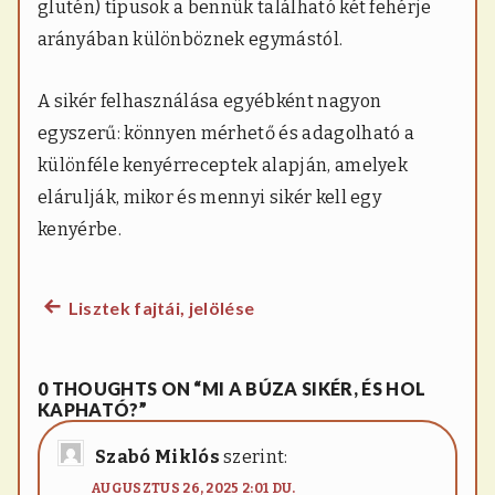
glutén) típusok a bennük található két fehérje
arányában különböznek egymástól.
A sikér felhasználása egyébként nagyon
egyszerű: könnyen mérhető és adagolható a
különféle kenyérreceptek alapján, amelyek
elárulják, mikor és mennyi sikér kell egy
kenyérbe.
Lisztek fajtái, jelölése
Previous
Bejegyzés
post:
navigáció
0 THOUGHTS ON “MI A BÚZA SIKÉR, ÉS HOL
KAPHATÓ?”
Szabó Miklós
szerint:
AUGUSZTUS 26, 2025 2:01 DU.