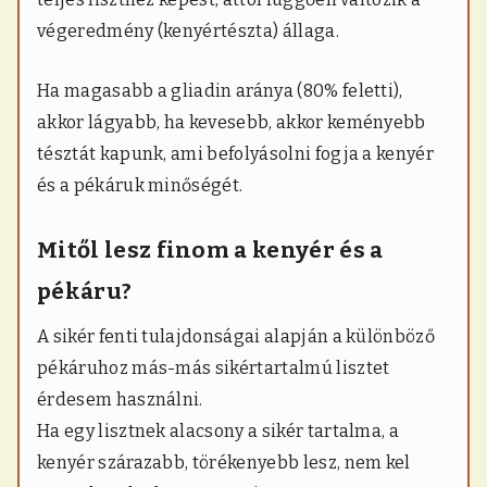
végeredmény (kenyértészta) állaga.
Ha magasabb a gliadin aránya (80% feletti),
akkor lágyabb, ha kevesebb, akkor keményebb
tésztát kapunk, ami befolyásolni fogja a kenyér
és a pékáruk minőségét.
Mitől lesz finom a kenyér és a
pékáru?
A sikér fenti tulajdonságai alapján a különböző
pékáruhoz más-más sikértartalmú lisztet
érdesem használni.
Ha egy lisztnek alacsony a sikér tartalma, a
kenyér szárazabb, törékenyebb lesz, nem kel