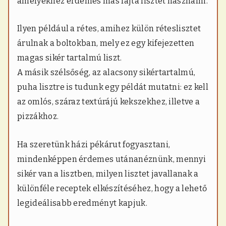
amelyekhez érdemes más fajta lisztet használni.
Ilyen például a rétes, amihez külön réteslisztet
árulnak a boltokban, mely ez egy kifejezetten
magas sikér tartalmú liszt.
A másik szélsőség, az alacsony sikértartalmú,
puha lisztre is tudunk egy példát mutatni: ez kell
az omlós, száraz textúrájú kekszekhez, illetve a
pizzákhoz.
Ha szeretünk házi pékárut fogyasztani,
mindenképpen érdemes utánanéznünk, mennyi
sikér van a lisztben, milyen lisztet javallanak a
különféle receptek elkészítéséhez, hogy a lehető
legideálisabb eredményt kapjuk.